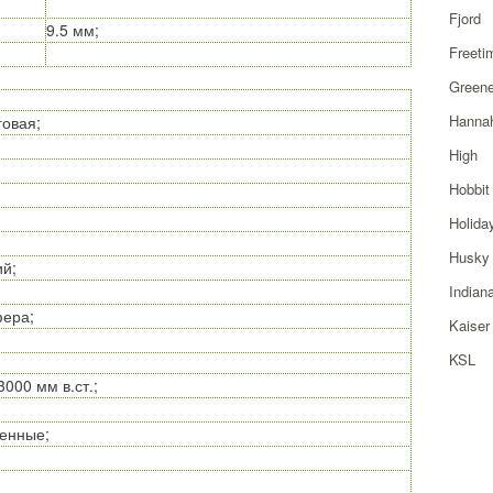
Fjord
9.5 мм;
Freeti
Greene
Hanna
говая;
High
Hobbit
Holida
Husky
й;
Indian
ера;
Kaiser
KSL
3000 мм в.ст.;
енные;