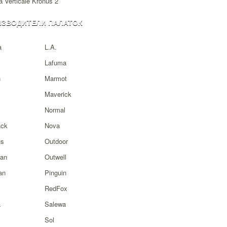
 Verticale Kronus 2
ИЗВОДИТЕЛИ ПАЛАТОК
a
L.A.
Lafuma
n
Marmot
Maverick
Normal
ck
Nova
s
Outdoor
ian
Outwell
an
Pinguin
RedFox
a
Salewa
Sol