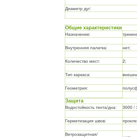
Диаметр дуг
:
Общие характеристики
Назначение
:
трекин
Внутренняя палатка
:
нет;
Количество мест
:
2;
Тип каркаса
:
внешни
Геометрия
:
полусф
Защита
Водостойкость тента/дна
:
3000 / 
Герметизация швов
:
прокле
Ветрозащитная/
нет;