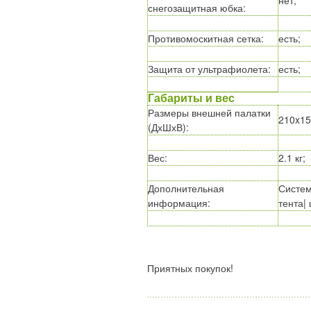
снегозащитная юбка
:
Противомоскитная сетка
:
есть;
Защита от ультрафиолета
:
есть;
Габариты и вес
Размеры внешней палатки
210x15
(ДхШхВ)
:
Вес
:
2.1 кг;
Дополнительная
Систем
информация
:
тента| 
Приятных покупок!