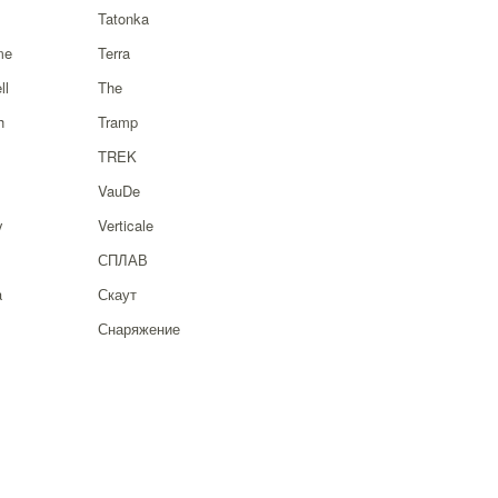
Tatonka
me
Terra
ll
The
h
Tramp
TREK
VauDe
y
Verticale
СПЛАВ
a
Скаут
Снаряжение