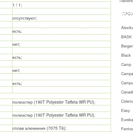
Палатка
1 / 1;
ПРО
отсутствуют;
Alexik
есть;
BASK
нет;
Berge
Black
есть;
Camp
нет;
Campa
Campu
есть;
Canad
Colem
полиэстер (190T Polyester Taffeta WR PU);
Easy
полиэстер (190T Polyester Taffeta WR PU);
Eurek
сплав алюминия (7075 T6);
Ferrino