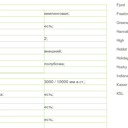
Fjord
кемпинговая;
Freeti
Greene
есть;
Hanna
2;
High
Hobbit
внешний;
Holida
полубочка;
Husky
Indian
3000 / 10000 мм в.ст.;
Kaiser
KSL
ка
:
есть;
есть;
есть;