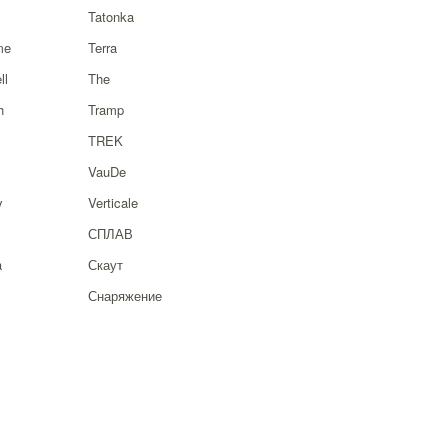
Tatonka
me
Terra
ll
The
h
Tramp
TREK
VauDe
y
Verticale
СПЛАВ
a
Скаут
Снаряжение