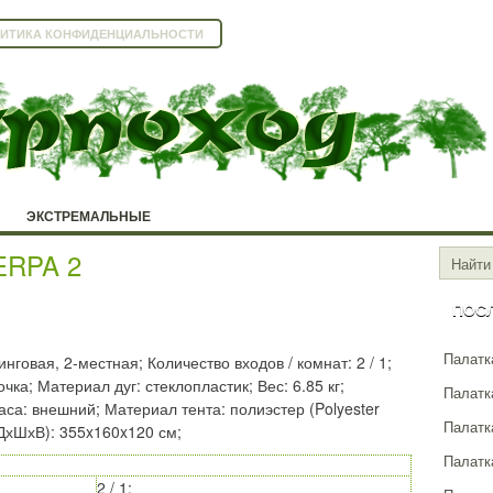
ИТИКА КОНФИДЕНЦИАЛЬНОСТИ
ЭКСТРЕМАЛЬНЫЕ
ERPA 2
ПОС
Палатка
нговая, 2-местная; Количество входов / комнат: 2 / 1;
чка; Материал дуг: стеклопластик; Вес: 6.85 кг;
Палатка
аса: внешний; Материал тента: полиэстер (Polyester
Палатк
ДхШхВ): 355x160x120 см;
Палатк
2 / 1;