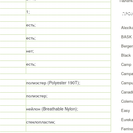
Палатка
1;
ПРО
есть;
Alexik
BASK
есть;
Berge
нет;
Black
есть;
Camp
Campa
полиэстер (Polyester 190T);
Campu
Canad
полиэстер;
Colem
нейлон (Breathable Nylon);
Easy
Eurek
стеклопластик;
Ferrino