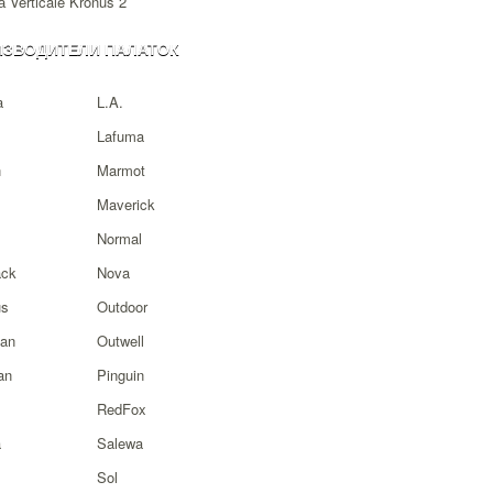
 Verticale Kronus 2
ИЗВОДИТЕЛИ ПАЛАТОК
a
L.A.
Lafuma
n
Marmot
Maverick
Normal
ck
Nova
s
Outdoor
ian
Outwell
an
Pinguin
RedFox
a
Salewa
Sol