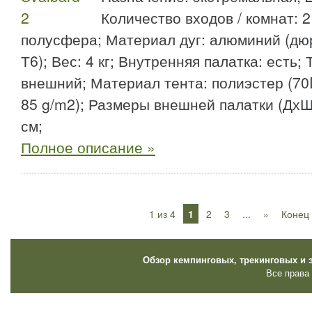
Количество входов / комнат: 2 
полусфера; Материал дуг: алюминий (д
Т6); Вес: 4 кг; Внутренняя палатка: есть; 
внешний; Материал тента: полиэстер (70D
85 g/m2); Размеры внешней палатки (ДхШ
см;
Полное описание »
1 из 4
1
2
3
...
»
Конец
Обзор кемпинговых, трекинговых и 
Все права