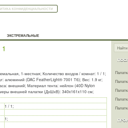
ИТИКА КОНФИДЕНЦИАЛЬНОСТИ
ЭКСТРЕМАЛЬНЫЕ
 1
ПОС
Палатка
емальная, 1-местная; Количество входов / комнат: 1 / 1;
: алюминий (DAC FeatherLight® 7001 Т6); Вес: 1.9 кг;
Палатка
каса: внешний; Материал тента: нейлон (40D Nylon
Палатк
Размеры внешней палатки (ДхШхВ): 340x161x110 см;
Палатк
1 / 1;
Палатка
1;
ПРО