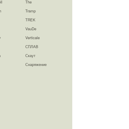
ll
The
h
Tramp
TREK
VauDe
y
Verticale
СПЛАВ
a
Скаут
Снаряжение