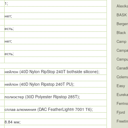
1;
Alexik
BASK
нет;
Berge
есть;
Black
нет;
Camp
Campa
есть;
Campu
Canad
нейлон (40D Nylon RipStop 240T bothside silicone);
Colem
нейлон (40D Nylon Ripstop 240T PU);
Easy
Eurek
полиэстер (30D Polyester Ripstop 285T);
Ferrino
сплав алюминия (DAC FeatherLight® 7001 Т6);
Fjord
Freeti
8.84 мм;