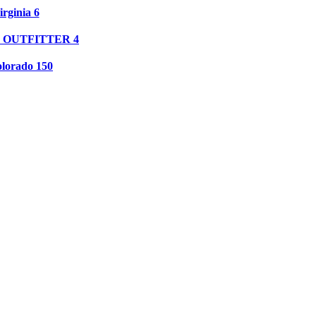
rginia 6
T OUTFITTER 4
lorado 150