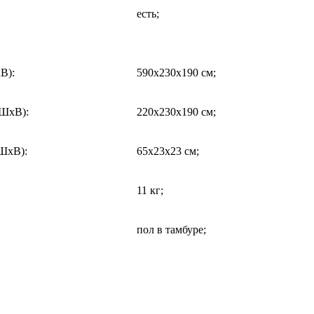
есть;
хВ)
:
590x230x190 см;
хШхВ)
:
220x230x190 см;
хШхВ)
:
65x23x23 см;
11 кг;
пол в тамбуре;