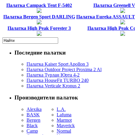
Палатка Campack Tent F-5402
Палатка Greenell Vi
Палатка Bergen Sport DARLING
Палатка Eureka ASSAUL
Палатка High Peak Forester 3
Палатка High Peak Co
Последние палатки
Палатка Kaiser Sport Apollon 3
Палатка Outdoor Project Proxima 2 Al
Палатка Турлан Юрта 4-2
Палатка HouseFit TURBO 240
Палатка Verticale Kronus 2
Производители палаток
Alexika
L.A.
BASK
Lafuma
Bergen
Marmot
Black
Maverick
Camp
Normal