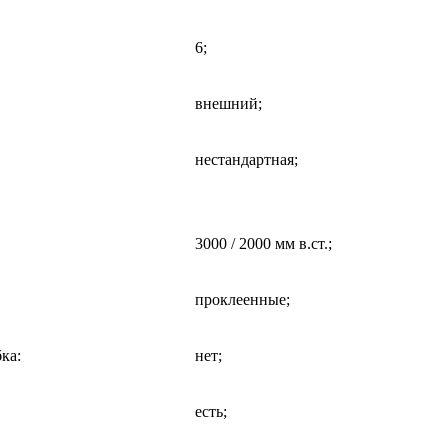
6;
внешний;
нестандартная;
3000 / 2000 мм в.ст.;
проклеенные;
бка
:
нет;
есть;