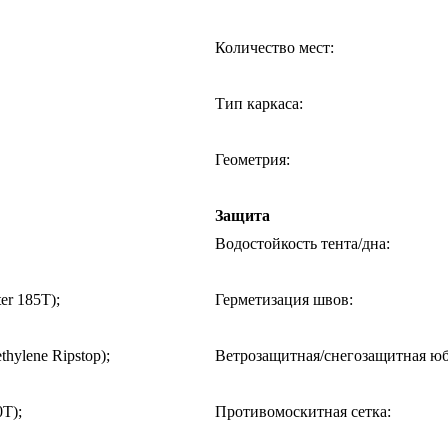
Количество мест
:
Тип каркаса
:
Геометрия
:
Защита
Водостойкость тента/дна
:
er 185Т);
Герметизация швов
:
hylene Ripstop);
Ветрозащитная/снегозащитная ю
0T);
Противомоскитная сетка
: