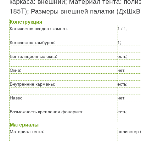
каркаса: внешний; Материал тента: полиэ
185T); Размеры внешней палатки (ДхШхВ)
Конструкция
Количество входов / комнат
:
1 / 1;
Количество тамбуров
:
1;
Вентиляционные окна
:
есть;
Окна
:
нет;
Внутренние карманы
:
есть;
Навес
:
нет;
Возможность крепления фонарика
:
есть;
Материалы
Материал тента
:
полиэстер (