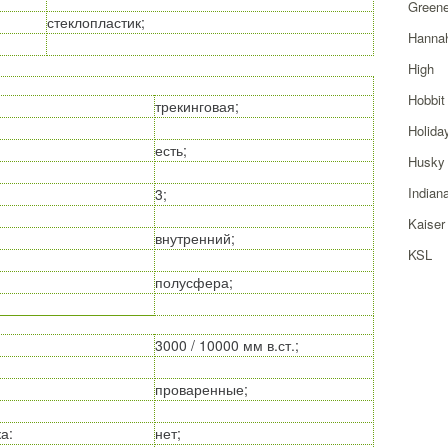
Greene
стеклопластик;
Hanna
High
Hobbit
трекинговая;
Holida
есть;
Husky
Indian
3;
Kaiser
внутренний;
KSL
полусфера;
3000 / 10000 мм в.ст.;
проваренные;
ка
:
нет;