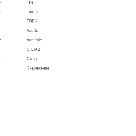
ll
The
h
Tramp
TREK
VauDe
y
Verticale
СПЛАВ
a
Скаут
Снаряжение