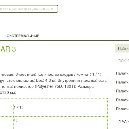
ИТИКА КОНФИДЕНЦИАЛЬНОСТИ
ЭКСТРЕМАЛЬНЫЕ
GAR 3
ПОС
Палатка
нговая, 3-местная; Количество входов / комнат: 1 / 1;
: стеклопластик; Вес: 4.3 кг; Внутренняя палатка: есть;
Палатка
 тента: полиэстер (Polyester 75D, 180T); Размеры
Палатк
x130 см;
Палатк
1 / 1;
Палатка
1;
ПРО