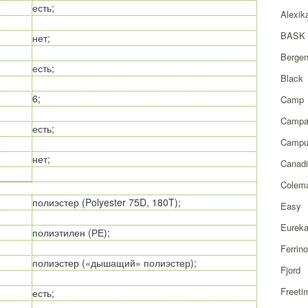
есть;
Alexik
BASK
нет;
Berge
есть;
Black
6;
Camp
Campa
есть;
Campu
нет;
Canad
Colem
полиэстер (Polyester 75D, 180T);
Easy
Eurek
полиэтилен (РЕ);
Ferrino
полиэстер («дышащий» полиэстер);
Fjord
Freeti
есть;