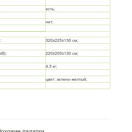
есть;
нет;
)
:
320x225x130 см;
хВ)
:
220x205x130 см;
4.3 кг;
цвет: зелено-желтый;
охожие палатки