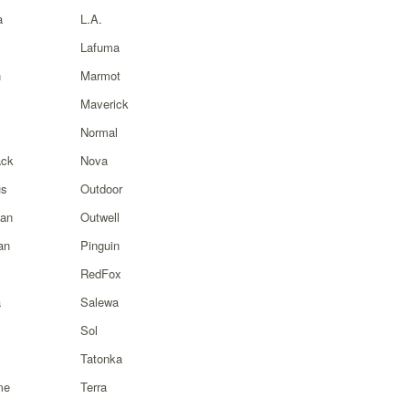
a
L.A.
Lafuma
n
Marmot
Maverick
Normal
ck
Nova
s
Outdoor
ian
Outwell
an
Pinguin
RedFox
a
Salewa
Sol
Tatonka
me
Terra