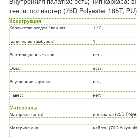
Внутренняя палатка: есть; Тип каркаса: 
тента: полиэстер (75D Polyester 185T, PU);
Конструкция
Количество входов / комнат
:
1 / 2;
Количество тамбуров
:
1;
Вентиляционные окна
:
есть;
Окна
:
есть;
Внутренние карманы
:
нет;
Навес
:
нет;
Материалы
Материал тента
:
полиэстер (75D Polyes
Материал дна
:
нейлон (70D Polyamid 