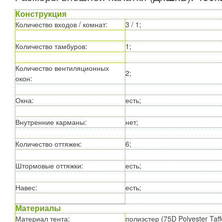
Конструкция
Количество входов / комнат
:
3 / 1;
Количество тамбуров
:
1;
Количество вентиляционных
2;
окон
:
Окна
:
есть;
Внутренние карманы
:
нет;
Количество оттяжек
:
6;
Штормовые оттяжки
:
есть;
Навес
:
есть;
Материалы
Материал тента
:
полиэстер (75D Polyester Taff