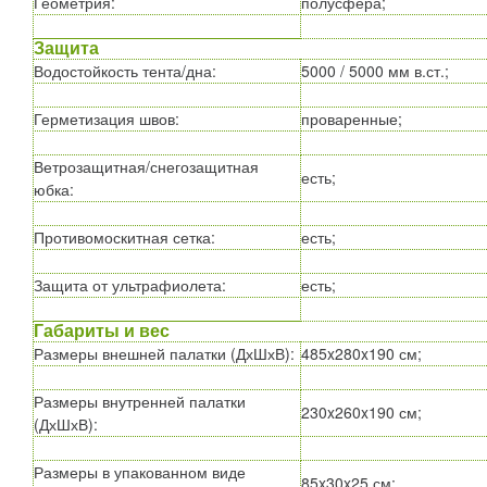
Геометрия
:
полусфера;
Защита
Водостойкость тента/дна
:
5000 / 5000 мм в.ст.;
Герметизация швов
:
проваренные;
Ветрозащитная/снегозащитная
есть;
юбка
:
Противомоскитная сетка
:
есть;
Защита от ультрафиолета
:
есть;
Габариты и вес
Размеры внешней палатки (ДхШхВ)
:
485x280x190 см;
Размеры внутренней палатки
230x260x190 см;
(ДхШхВ)
:
Размеры в упакованном виде
85x30x25 см;