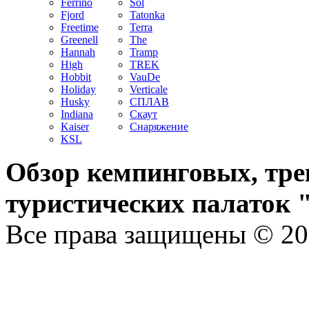
Ferrino
Sol
Fjord
Tatonka
Freetime
Terra
Greenell
The
Hannah
Tramp
High
TREK
Hobbit
VauDe
Holiday
Verticale
Husky
СПЛАВ
Indiana
Скаут
Kaiser
Снаряжение
KSL
Обзор кемпинговых, тр
туристических палаток 
Все права защищены © 20