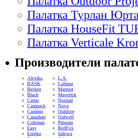
Палатка Outdoor Proje
Палатка Турлан Юрта
Палатка HouseFit T
Палатка Verticale Kro
Производители палат
Alexika
L.A.
BASK
Lafuma
Bergen
Marmot
Black
Maverick
Camp
Normal
Campack
Nova
Campus
Outdoor
Canadian
Outwell
Coleman
Pinguin
Easy
RedFox
Eureka
Salewa