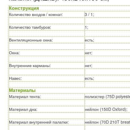
Конструкция
Количество входов / комнат
:
3 / 1;
Количество тамбуров
:
1;
Вентиляционные окна
:
есть;
Окна
:
нет;
Внутренние карманы
:
нет;
Навес
:
есть;
Материалы
Материал тента
:
полиэстер (75D polyeste
Материал дна
:
нейлон (150D Oxford);
Материал внутренней палатки
:
нейлон (70D 210T breata