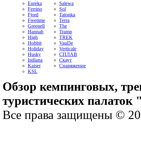
Eureka
Salewa
Ferrino
Sol
Fjord
Tatonka
Freetime
Terra
Greenell
The
Hannah
Tramp
High
TREK
Hobbit
VauDe
Holiday
Verticale
Husky
СПЛАВ
Indiana
Скаут
Kaiser
Снаряжение
KSL
Обзор кемпинговых, тр
туристических палаток 
Все права защищены © 20