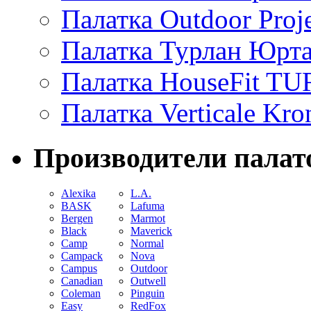
Палатка Outdoor Proje
Палатка Турлан Юрта
Палатка HouseFit T
Палатка Verticale Kro
Производители палат
Alexika
L.A.
BASK
Lafuma
Bergen
Marmot
Black
Maverick
Camp
Normal
Campack
Nova
Campus
Outdoor
Canadian
Outwell
Coleman
Pinguin
Easy
RedFox