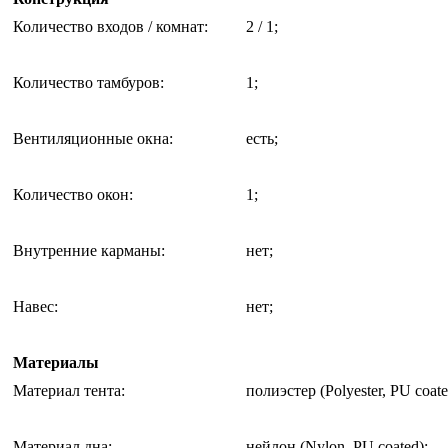
Количество входов / комнат
:
2 / 1;
Количество тамбуров
:
1;
Вентиляционные окна
:
есть;
Количество окон
:
1;
Внутренние карманы
:
нет;
Навес
:
нет;
Материалы
Материал тента
:
полиэстер (Polyester, PU coate
Материал дна
:
нейлон (Nylon, PU coated);