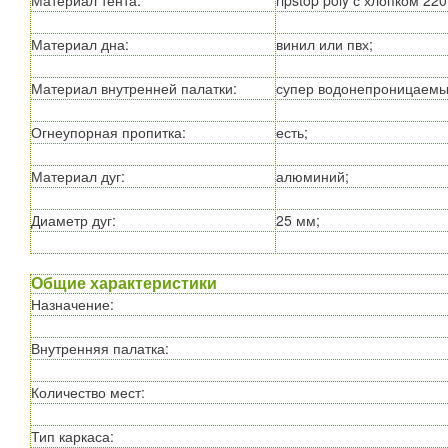
Материал тента
:
ripstop poly с хлопком 220 
Материал дна
:
винил или пвх;
Материал внутренней палатки
:
супер водонепроницаемый 
Огнеупорная пропитка
:
есть;
Материал дуг
:
алюминий;
Диаметр дуг
:
25 мм;
Общие характеристики
Назначение
:
Внутренняя палатка
:
Количество мест
:
Тип каркаса
: