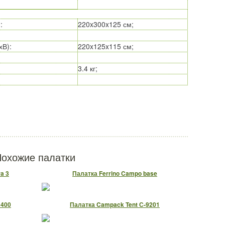
)
:
220x300x125 см;
хВ)
:
220x125x115 см;
3.4 кг;
охожие палатки
ra 3
Палатка Ferrino Campo base
 400
Палатка Campack Tent С-9201