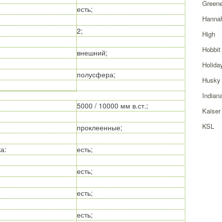
Greene
есть;
Hanna
2;
High
Hobbit
внешний;
Holida
полусфера;
Husky
Indian
5000 / 10000 мм в.ст.;
Kaiser
KSL
проклеенные;
ка
:
есть;
есть;
есть;
есть;