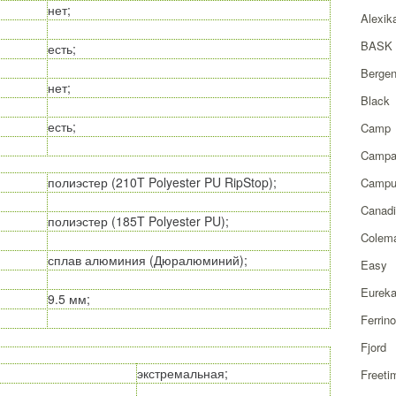
нет;
Alexik
BASK
есть;
Berge
нет;
Black
есть;
Camp
Campa
полиэстер (210T Polyester PU RipStop);
Campu
Canad
полиэстер (185T Polyester PU);
Colem
сплав алюминия (Дюралюминий);
Easy
Eurek
9.5 мм;
Ferrino
Fjord
экстремальная;
Freeti