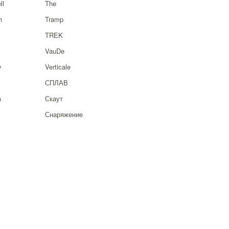
ll
The
h
Tramp
TREK
VauDe
y
Verticale
СПЛАВ
a
Скаут
Снаряжение