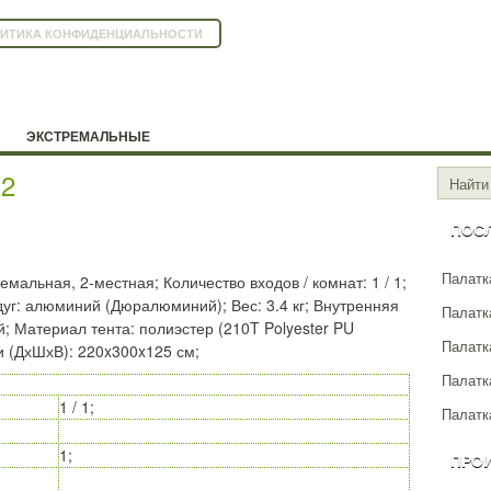
ИТИКА КОНФИДЕНЦИАЛЬНОСТИ
ЭКСТРЕМАЛЬНЫЕ
 2
ПОС
Палатка
емальная, 2-местная; Количество входов / комнат: 1 / 1;
уг: алюминий (Дюралюминий); Вес: 3.4 кг; Внутренняя
Палатка
й; Материал тента: полиэстер (210T Polyester PU
Палатк
и (ДхШхВ): 220x300x125 см;
Палатк
1 / 1;
Палатка
1;
ПРО