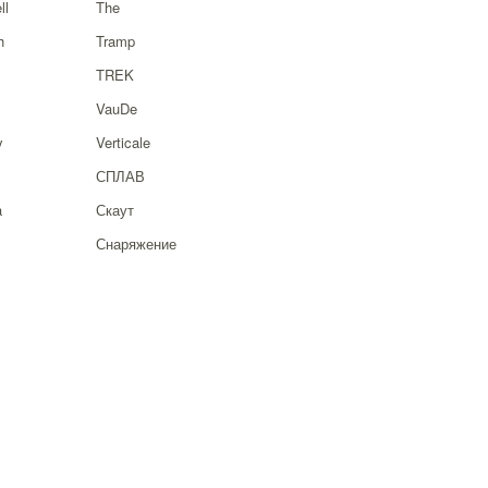
ll
The
h
Tramp
TREK
VauDe
y
Verticale
СПЛАВ
a
Скаут
Снаряжение