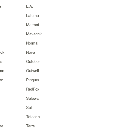
a
L.A.
Lafuma
n
Marmot
Maverick
Normal
ck
Nova
s
Outdoor
ian
Outwell
an
Pinguin
RedFox
a
Salewa
Sol
Tatonka
me
Terra