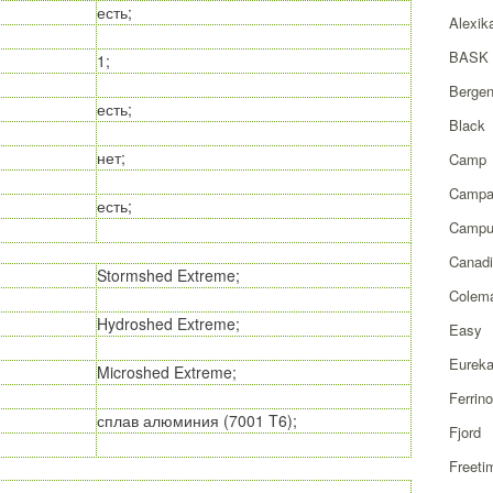
есть;
Alexik
BASK
1;
Berge
есть;
Black
нет;
Camp
Campa
есть;
Campu
Canad
Stormshed Extreme;
Colem
Hydroshed Extreme;
Easy
Eurek
Microshed Extreme;
Ferrino
сплав алюминия (7001 T6);
Fjord
Freeti