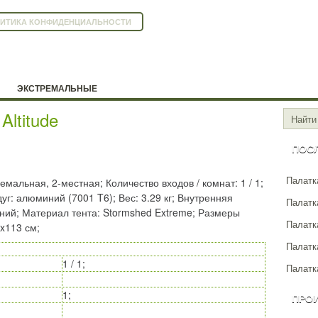
ИТИКА КОНФИДЕНЦИАЛЬНОСТИ
ЭКСТРЕМАЛЬНЫЕ
ltitude
ПОС
Палатка
емальная, 2-местная; Количество входов / комнат: 1 / 1;
г: алюминий (7001 T6); Вес: 3.29 кг; Внутренняя
Палатка
енний; Материал тента: Stormshed Extreme; Размеры
Палатк
x113 см;
Палатк
1 / 1;
Палатка
1;
ПРО