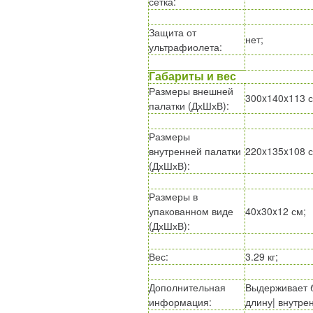
сетка
:
Защита от
нет;
ультрафиолета
:
Габариты и вес
Размеры внешней
300x140x113 с
палатки (ДхШхВ)
:
Размеры
внутренней палатки
220x135x108 с
(ДхШхВ)
:
Размеры в
упакованном виде
40x30x12 см;
(ДхШхВ)
:
Вес
:
3.29 кг;
Дополнительная
Выдерживает б
информация
:
длину| внутре