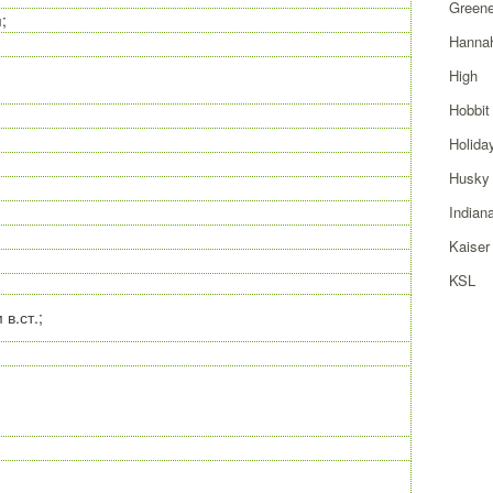
Greene
;
Hanna
High
Hobbit
Holida
Husky
Indian
Kaiser
KSL
 в.ст.;