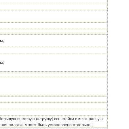
м;
м;
ольшую снеговую нагрузку| все стойки имеют равную
нняя палатка может быть установлена отдельно|;