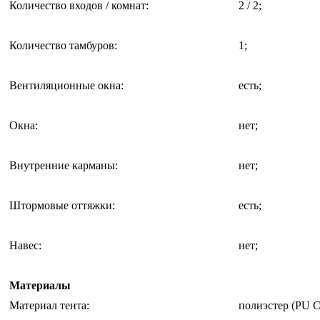
Количество входов / комнат
:
2 / 2;
Количество тамбуров
:
1;
Вентиляционные окна
:
есть;
Окна
:
нет;
Внутренние карманы
:
нет;
Штормовые оттяжки
:
есть;
Навес
:
нет;
Материалы
Материал тента
:
полиэстер (PU Co