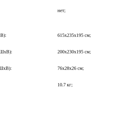
нет;
хВ)
:
615x235x195 см;
хШхВ)
:
200x230x195 см;
хШхВ)
:
76x28x26 см;
10.7 кг;