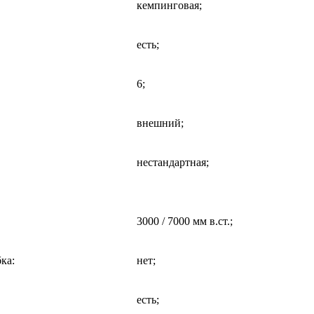
кемпинговая;
есть;
6;
внешний;
нестандартная;
3000 / 7000 мм в.ст.;
бка
:
нет;
есть;