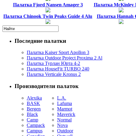
Палатка Fjord Nansen Amager 3
Палатка McKinley 
Палатка Chinook Twin Peaks Guide 4 Alu
Палатка Hannah 
Последние палатки
Палатка Kaiser Sport Apollon 3
Палатка Outdoor Project Proxima 2 Al
Палатка Турлан Юрта 4-2
Палатка HouseFit TURBO 240
Палатка Verticale Kronus 2
Производители палаток
Alexika
L.A.
BASK
Lafuma
Bergen
Marmot
Black
Maverick
Camp
Normal
Campack
Nova
Campus
Outdoor