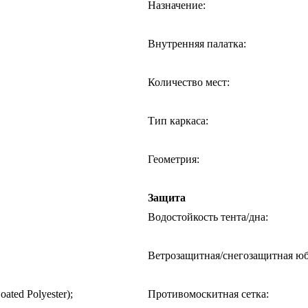
Назначение
:
Внутренняя палатка
:
Количество мест
:
Тип каркаса
:
Геометрия
:
Защита
Водостойкость тента/дна
:
Ветрозащитная/снегозащитная ю
ated Polyester);
Противомоскитная сетка
: