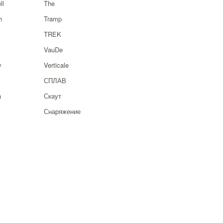
ll
The
h
Tramp
TREK
VauDe
y
Verticale
СПЛАВ
a
Скаут
Снаряжение