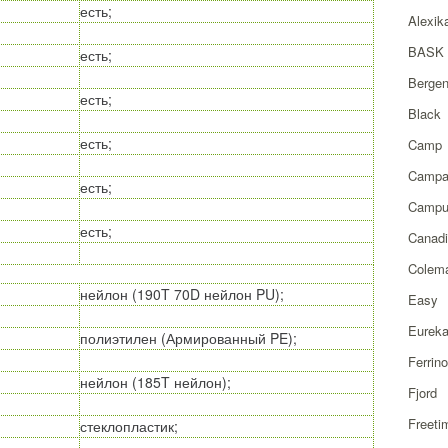
есть;
Alexik
BASK
есть;
Berge
есть;
Black
есть;
Camp
Campa
есть;
Campu
есть;
Canad
Colem
нейлон (190T 70D нейлон PU);
Easy
Eurek
полиэтилен (Армированный PE);
Ferrino
нейлон (185T нейлон);
Fjord
Freeti
стеклопластик;