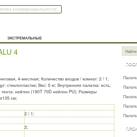
ИТИКА КОНФИДЕНЦИАЛЬНОСТИ
ЭКСТРЕМАЛЬНЫЕ
ALU 4
ПОС
Палатка
нговая, 4-местная; Количество входов / комнат: 2 / 1;
: стеклопластик; Вес: 5 кг; Внутренняя палатка: есть;
Палатка
л тента: нейлон (190T 70D нейлон PU); Размеры
Палатк
x135 см;
Палатк
2 / 1;
Палатка
2;
ПРО