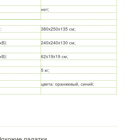
нет;
)
:
380x250x135 см;
хВ)
:
240x240x130 см;
хВ)
:
62x19x19 см;
5 кг;
цвета: оранжевый, синий;
охожие палатки