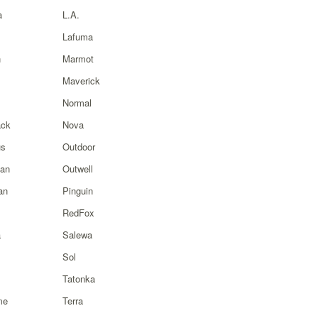
a
L.A.
Lafuma
n
Marmot
Maverick
Normal
ck
Nova
s
Outdoor
ian
Outwell
an
Pinguin
RedFox
a
Salewa
Sol
Tatonka
me
Terra