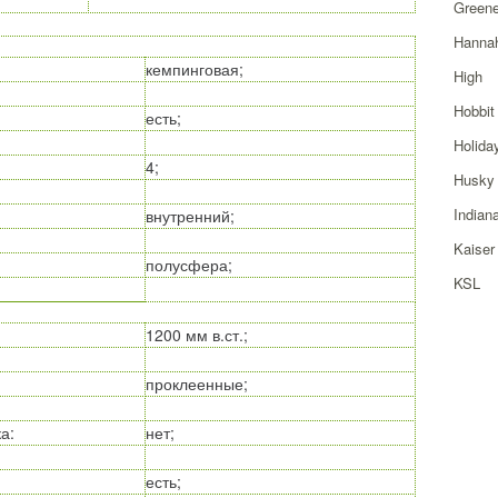
Greene
Hanna
кемпинговая;
High
Hobbit
есть;
Holida
4;
Husky
Indian
внутренний;
Kaiser
полусфера;
KSL
1200 мм в.ст.;
проклеенные;
ка
:
нет;
есть;