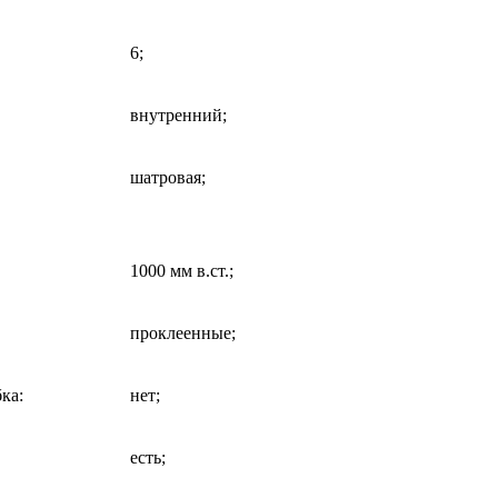
6;
внутренний;
шатровая;
1000 мм в.ст.;
проклеенные;
бка
:
нет;
есть;