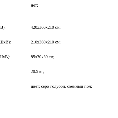
нет;
хВ)
:
420x360x210 см;
хШхВ)
:
210x360x210 см;
хШхВ)
:
85x30x30 см;
20.5 кг;
цвет: серо-голубой, съемный пол;