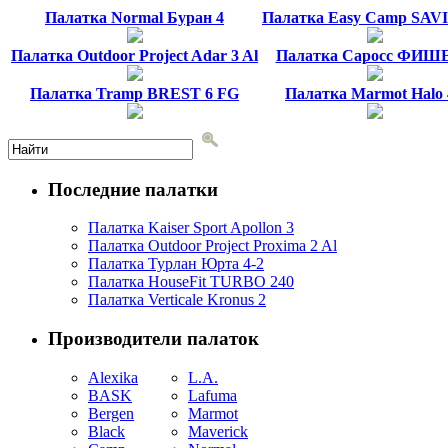
Палатка Normal Буран 4
Палатка Easy Camp SAVI
Палатка Outdoor Project Adar 3 Al
Палатка Саросс ФИШE
Палатка Tramp BREST 6 FG
Палатка Marmot Halo
Последние палатки
Палатка Kaiser Sport Apollon 3
Палатка Outdoor Project Proxima 2 Al
Палатка Турлан Юрта 4-2
Палатка HouseFit TURBO 240
Палатка Verticale Kronus 2
Производители палаток
Alexika
L.A.
BASK
Lafuma
Bergen
Marmot
Black
Maverick