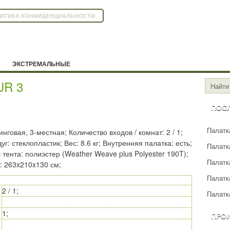
ИТИКА КОНФИДЕНЦИАЛЬНОСТИ
ЭКСТРЕМАЛЬНЫЕ
UR 3
ПОС
Палатка
нговая, 3-местная; Количество входов / комнат: 2 / 1;
: стеклопластик; Вес: 8.6 кг; Внутренняя палатка: есть;
Палатка
тента: полиэстер (Weather Weave plus Polyester 190T);
Палатк
: 263x210x130 см;
Палатк
2 / 1;
Палатка
1;
ПРО