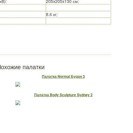
хВ)
:
205x205x130 см;
8.6 кг;
охожие палатки
Палатка Normal Буран 3
Палатка Body Sculpture Sydney 2