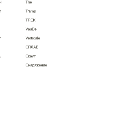
ll
The
h
Tramp
TREK
VauDe
y
Verticale
СПЛАВ
a
Скаут
Снаряжение