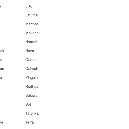
a
L.A.
Lafuma
n
Marmot
Maverick
Normal
ck
Nova
s
Outdoor
ian
Outwell
an
Pinguin
RedFox
a
Salewa
Sol
Tatonka
me
Terra