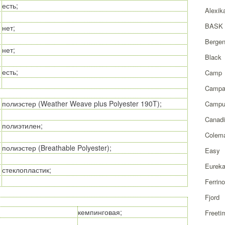
есть;
Alexik
BASK
нет;
Berge
нет;
Black
есть;
Camp
Campa
полиэстер (Weather Weave plus Polyester 190T);
Campu
Canad
полиэтилен;
Colem
полиэстер (Breathable Polyester);
Easy
Eurek
стеклопластик;
Ferrino
Fjord
кемпинговая;
Freeti