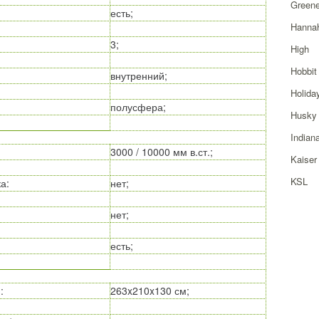
Greene
есть;
Hanna
3;
High
Hobbit
внутренний;
Holida
полусфера;
Husky
Indian
3000 / 10000 мм в.ст.;
Kaiser
KSL
ка
:
нет;
нет;
есть;
)
:
263x210x130 см;